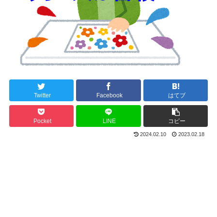
Twitter
Facebook
はてブ
Pocket
LINE
コピー
2024.02.10
2023.02.18