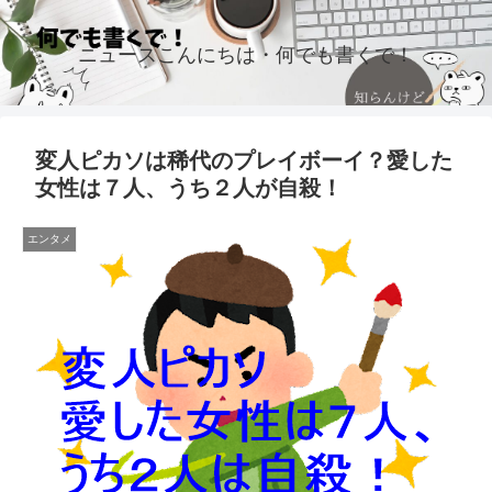
ニュースこんにちは・何でも書くで！
変人ピカソは稀代のプレイボーイ？愛した
女性は７人、うち２人が自殺！
エンタメ