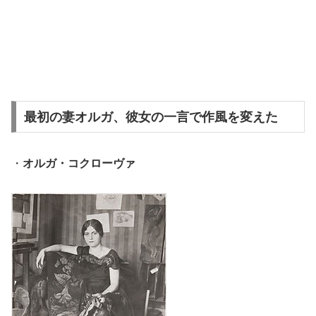
最初の妻オルガ、彼女の一言で作風を変えた
・
オルガ・コクローヴァ