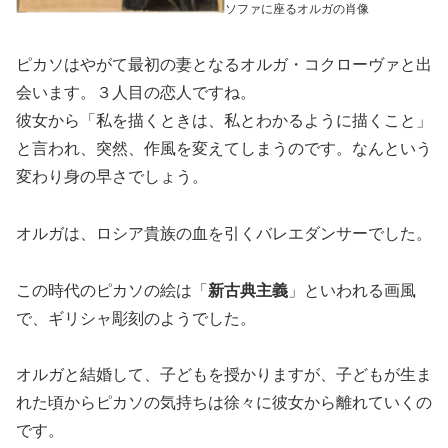
ソファに座るオルガの肖像
ピカソはやがて最初の妻となるオルガ・コクローヴァと出
会います。３人目の恋人ですね。
彼女から「私を描くときは、私とわかるように描くこと」
と言われ、突然、作風を変えてしまうのです。なんという
変わり身の早さでしょう。
オルガは、ロシア貴族の血を引くバレエダンサーでした。
この時代のピカソの絵は「
新古典主義
」といわれる画風
で、ギリシャ彫刻のようでした。
オルガと結婚して、子どもを授かりますが、子どもが生ま
れた頃からピカソの気持ちは徐々に彼女から離れていくの
です。