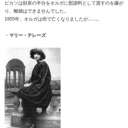
ピカソは財産の半分をオルガに慰謝料として渡すのを嫌が
り、離婚はできませんでした。
1955年、オルガは癌で亡くなりましたが……。
・
マリー・テレーズ