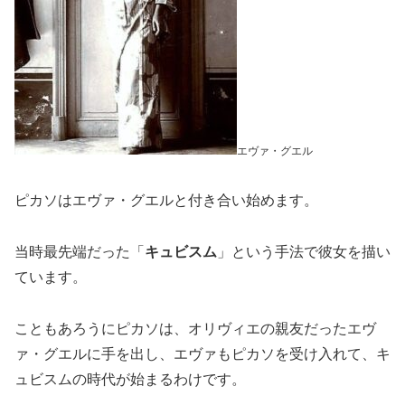
エヴァ・グエル
ピカソはエヴァ・グエルと付き合い始めます。
当時最先端だった「
キュビスム
」という手法で彼女を描い
ています。
こともあろうにピカソは、オリヴィエの親友だったエヴ
ァ・グエルに手を出し、エヴァもピカソを受け入れて、キ
ュビスムの時代が始まるわけです。