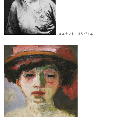
フェルナンド・オリヴィエ