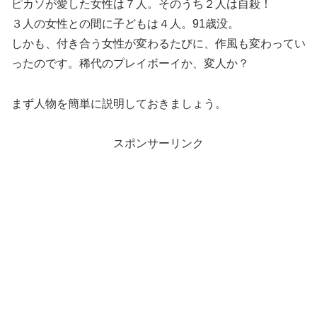
ピカソが愛した女性は７人。そのうち２人は自殺！
３人の女性との間に子どもは４人。91歳没。
しかも、付き合う女性が変わるたびに、作風も変わってい
ったのです。稀代のプレイボーイか、変人か？
まず人物を簡単に説明しておきましょう。
スポンサーリンク