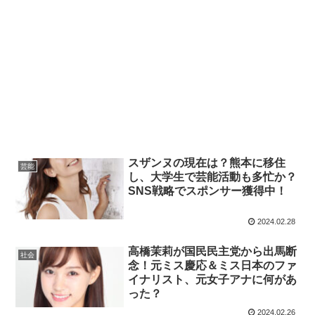
スザンヌの現在は？熊本に移住
芸能
し、大学生で芸能活動も多忙か？
SNS戦略でスポンサー獲得中！
2024.02.28
高橋茉莉が国民民主党から出馬断
社会
念！元ミス慶応＆ミス日本のファ
イナリスト、元女子アナに何があ
った？
2024.02.26