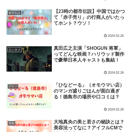
【23時の都市伝説】中国ではかつ
都市伝説
て「赤子売り」の行商人がいたっ
てホント？ウソ！
2024.02.26
真田広之主演「SHOGUN 将軍」
エンタメ
ってどんな映画？ハリウッド製作
で豪華日本人キャストも集結！
2024.02.26
「ひなどーる」（オモウマい店）
グルメ
のマンガ盛りごはんが面白過ぎ
る！徳島市の場所や口コミは？
2024.02.26
大地真央の美と若さの秘訣とは？
芸能
美容法ってなに？アイフルCMで