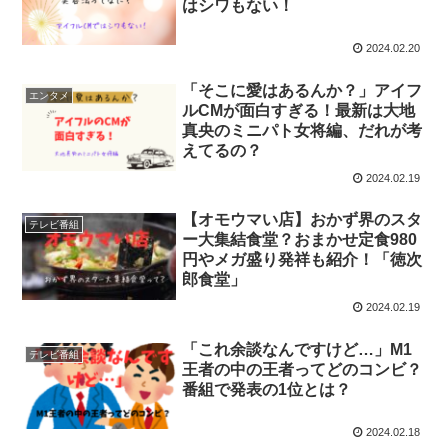
はシワもない！
2024.02.20
「そこに愛はあるんか？」アイフ
エンタメ
ルCMが面白すぎる！最新は大地
真央のミニパト女将編、だれが考
えてるの？
2024.02.19
【オモウマい店】おかず界のスタ
テレビ番組
ー大集結食堂？おまかせ定食980
円やメガ盛り発祥も紹介！「徳次
郎食堂」
2024.02.19
「これ余談なんですけど…」M1
テレビ番組
王者の中の王者ってどのコンビ？
番組で発表の1位とは？
2024.02.18