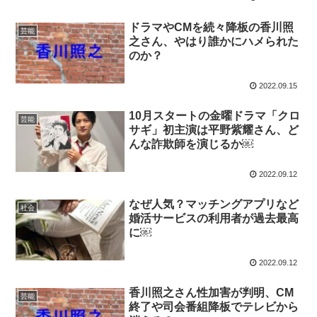
ドラマやCMを続々降板の香川照
芸能
之さん、やはり誰かにハメられた
のか？
2022.09.15
10月スタートの金曜ドラマ「クロ
芸能
サギ」初主演は平野紫耀さん、ど
んな詐欺師を演じるか￼
2022.09.12
なぜ人気？マッチングアプリなど
社会
婚活サービスの利用者が過去最高
に￼
2022.09.12
香川照之さん性加害が判明、CM
芸能
終了や司会番組降板でテレビから