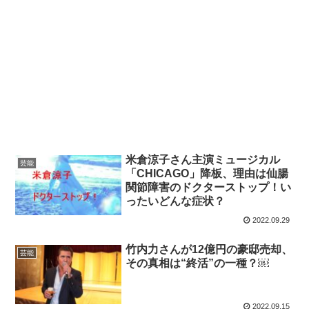
米倉涼子さん主演ミュージカル
芸能
「CHICAGO」降板、理由は仙腸
関節障害のドクターストップ！い
ったいどんな症状？
2022.09.29
竹内力さんが12億円の豪邸売却、
芸能
その真相は“終活”の一種？￼
2022.09.15