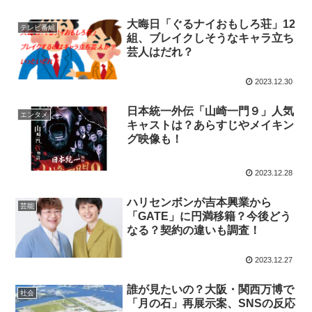
大晦日「ぐるナイおもしろ荘」12
テレビ番組
組、ブレイクしそうなキャラ立ち
芸人はだれ？
2023.12.30
日本統一外伝「山崎一門９」人気
エンタメ
キャストは？あらすじやメイキン
グ映像も！
2023.12.28
ハリセンボンが吉本興業から
芸能
「GATE」に円満移籍？今後どう
なる？契約の違いも調査！
2023.12.27
誰が見たいの？大阪・関西万博で
社会
「月の石」再展示案、SNSの反応