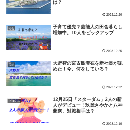
は？
2023.12.26
子育て優先？芸能人の田舎暮らし
社会
増加中。10人をピックアップ
2023.12.25
大野智の宮古島滞在を新社長が認
芸能
めた！今、何をしている？
2023.12.22
12月25日「スターダム」2人の新
プロレス
人がデビュー！玖麗さやかと八神
蘭奈、対戦相手は？
2023.12.16