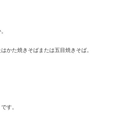
か。
たはかた焼きそばまたは五目焼きそば。
うです。