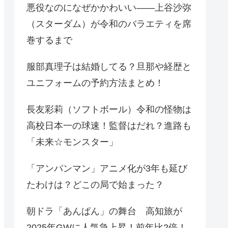
悪役なのになぜかかわいい——上谷沙弥
（スターダム）が令和のバラエティを席
巻するまで
服部真理子は結婚してる？旦那や経歴と
ユニフォームの予約方法まとめ！
長友彩莉（ソフトボール）令和の怪物は
高校日本一の球速！監督はだれ？進路も
「未来☆モンスター」
「アンパンマン」アニメ化が3年も延び
たわけは？どこの局で始まった？
朝ドラ「あんぱん」の舞台 高知旅が
2025年GWに人気急上昇！前年比2倍！