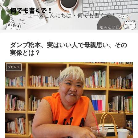
ニュースこんにちは・何でも書くで！
ダンプ松本、実はいい人で母親思い、その
実像とは？
プロレス