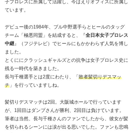
子プロレスに所属して活躍し、今はえりオフィスに所属し
ています。
デビュー後の1984年、ブル中野選手らとヒールのタッグ
チーム「極悪同盟」を結成すると、『
全日本女子プロレス
中継
』（フジテレビ）でヒールにもかかわらず人気を博し
ました。
とくににクラッシュギャルズとの抗争は女子プロレス史に
残る一時代を築きました。
長与千種選手とは2度にわたり、「
敗者髪切りデスマッ
チ
」を行っていますしね。
髪切りデスマッチは2回。大阪城ホールで行っています
が、1回目はダンプさんが勝利、2回目は負けています。
筆者は当然、長与千種さんのファンでしたから、彼女が髪
を切られるシーンには涙が出る思いでした。ファンも悲鳴