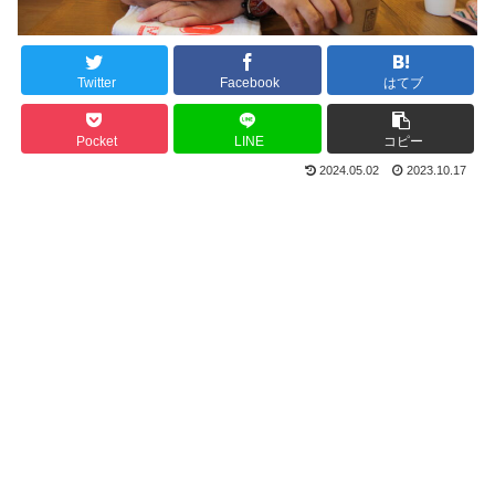
Twitter
Facebook
はてブ
Pocket
LINE
コピー
2024.05.02
2023.10.17