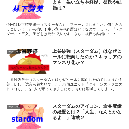
よさ！生い立ちや経歴、彼氏や結
婚は？
今回は林下詩美選手（スターダム）にフォーカスしました。何しろカ
ッコいい！しかも強い！生い立ちや経歴はどうなのでしょう。ビッグ
ダディの三女。子どもは総勢12人です。さらに彼氏や結婚について
も調べてみました。
上谷紗弥（スターダム）はなぜヒ
プロレス
ールに転向したのか？キャリアの
マンネリ化か？
上谷紗弥選手（スターダム）はなぜヒールに転向したのでしょうか？
美しいし、試合も魅力的でした。老舗ユニット「クイーンズ・クエス
ト（ＱＱ）」を1人で守ってきましたが、ＱＱは消滅してしまいまし
たね。電撃的なヒール転向はキャリアのマンネリ化でしょうか？この
問題を探ってみました。
スターダムのアイコン、岩谷麻優
プロレス
の経歴とは？「人生、なんとかな
るよ！」連載２