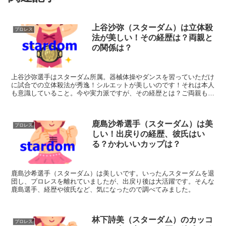
上谷沙弥（スターダム）は立体殺
プロレス
法が美しい！その経歴は？両親と
の関係は？
上谷沙弥選手はスターダム所属。器械体操やダンスを習っていただけ
に試合での立体殺法が秀逸！シルエットが美しいのです！それは本人
も意識していること。今や実力派ですが、その経歴とは？ご両親も当
初は猛反対だったそうですが、今では応援してくれているそうです。
そんな上谷選手にフォーカスしました。
鹿島沙希選手（スターダム）は美
プロレス
しい！出戻りの経歴、彼氏はい
る？かわいいカップは？
鹿島沙希選手（スターダム）は美しいです。いったんスターダムを退
団し、プロレスを離れていましたが、出戻り後は大活躍です。そんな
鹿島選手、経歴や彼氏など、気になったので調べてみました。
林下詩美（スターダム）のカッコ
プロレス