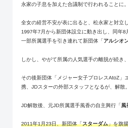
永家の子息を加えた合議制で行われることに
全女の経営不安が表に出ると、松永家と対立
1997年7月から新団体設立に動き出し、同年
一部所属選手を引き連れて新団体「
アルシオ
しかし、やがて所属の人気選手の離脱が続き、
その後新団体「メジャー女子プロレスAtoZ」
携、JDスターの外部スタッフとなるが、解散
JD解散後、元JD所属選手風香の自主興行「
風
2011年1月23日、新団体「
スターダム
」を旗