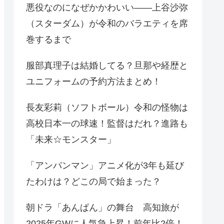
悪役なのになぜかかわいい——上谷沙弥
（スターダム）が令和のバラエティを席
巻するまで
服部真理子は結婚してる？旦那や経歴と
ユニフォームの予約方法まとめ！
長友彩莉（ソフトボール）令和の怪物は
高校日本一の球速！監督はだれ？進路も
「未来☆モンスター」
「アンパンマン」アニメ化が3年も延び
たわけは？どこの局で始まった？
朝ドラ「あんぱん」の舞台 高知旅が
2025年GWに人気急上昇！前年比2倍！