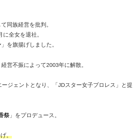
。
して同族経営を批判。
8月に全女を退社。
ン
」を旗揚げしました。
経営不振によって2003年に解散。
エージェントとなり、「JDスター女子プロレス」と提
。
香祭
」をプロデュース。
揚げ。