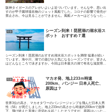
阪神タイガースのアレがいよいよ近づいています。そんな中、思い出
すのが甲子園球場名物のジェット風船でした。コロナの影響で発売が
禁止され、今は見ることができません。風船メーカーはどうなったの
でしょうか？気になったので調べてみました。
シーズン到来！琵琶湖の湖水浴ス
社会
ポット おすすめ７選
シーズン到来！琵琶湖のおすすめ湖水浴スポットを満喫 猛暑が続い
ています。海や川、湖での遊びが人気になるシーズンですが、皆さん
はどんなところで泳ぎますか。今回は日本最大の湖で有名な滋賀県の
「びわ湖」の湖水浴スポットをまとめてみ...
マカオ発、地上233ｍ時速
社会
200km、バンジー 日本人死亡、
原因は？
世界3位の高さ、マカオタワーのバンジージャンプを飛んだ日本人男
性（56）が死亡しました。地上233mの高さから時速約200kmで急降
下、飛び終えた直後に息切れを起こしたそうですが、原因はいったい