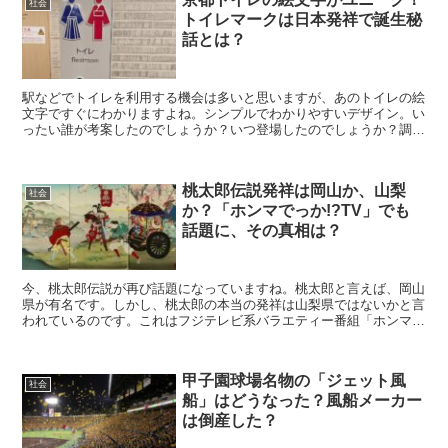
社会
トイレマークは日本発祥で誕生秘
話とは？
駅などでトイレを利用する機会は多いと思いますが、あのトイレの絵
文字ですぐにわかりますよね。シンプルでわかりやすいデザイン。い
ったい誰が考案したのでしょうか？いつ登場したのでしょうか？調べ
てみると、日本発祥だとわかりました。その誕生秘話とは？
桃太郎伝説発祥は岡山か、山梨
社会
か？「ホンマでっか!?TV」でも
話題に、その真相は？
今、桃太郎伝説が再び話題になっていますね。桃太郎と言えば、岡山
県が有名です。しかし、桃太郎の本当の発祥は山梨県ではないかと言
われているのです。これはフジテレビ系バラエティー番組「ホンマで
っか！？TV」（水曜午後9時）でも、「岡山県民 集団人...
甲子園球場名物の「ジェット風
社会
船」はどうなった？風船メーカー
は倒産した？