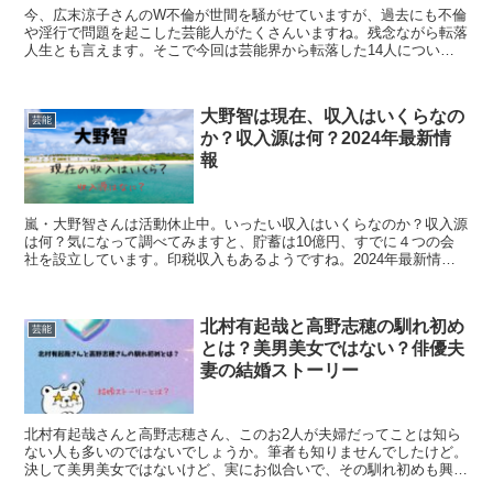
今、広末涼子さんのW不倫が世間を騒がせていますが、過去にも不倫
や淫行で問題を起こした芸能人がたくさんいますね。残念ながら転落
人生とも言えます。そこで今回は芸能界から転落した14人につい
て、その後どうなったのか？復帰したのか？などを調べてみました。
大野智は現在、収入はいくらなの
芸能
か？収入源は何？2024年最新情
報
嵐・大野智さんは活動休止中。いったい収入はいくらなのか？収入源
は何？気になって調べてみますと、貯蓄は10億円、すでに４つの会
社を設立しています。印税収入もあるようですね。2024年最新情報
です。
北村有起哉と高野志穂の馴れ初め
芸能
とは？美男美女ではない？俳優夫
妻の結婚ストーリー
北村有起哉さんと高野志穂さん、このお2人が夫婦だってことは知ら
ない人も多いのではないでしょうか。筆者も知りませんでしたけど。
決して美男美女ではないけど、実にお似合いで、その馴れ初めも興味
深いですね。あまり知られていない結婚ストーリーです。