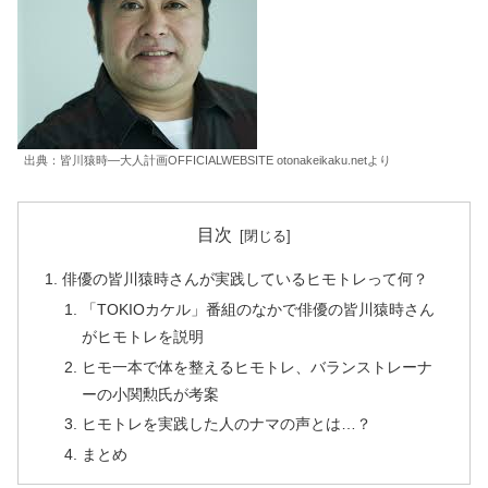
出典：皆川猿時―大人計画OFFICIALWEBSITE otonakeikaku.netより
目次
俳優の皆川猿時さんが実践しているヒモトレって何？
「TOKIOカケル」番組のなかで俳優の皆川猿時さん
がヒモトレを説明
ヒモ一本で体を整えるヒモトレ、バランストレーナ
ーの小関勲氏が考案
ヒモトレを実践した人のナマの声とは…？
まとめ