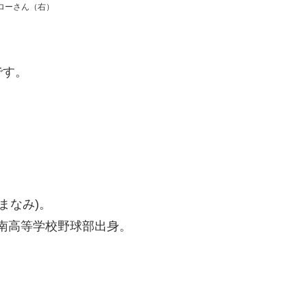
ローさん（右）
です。
まなみ)。
南高等学校野球部出身。