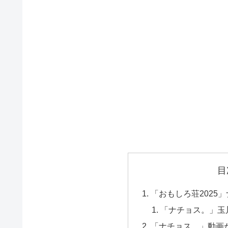
目
「おもしろ荘2025
「ナチョス。」玉
「ナチョス。」動画