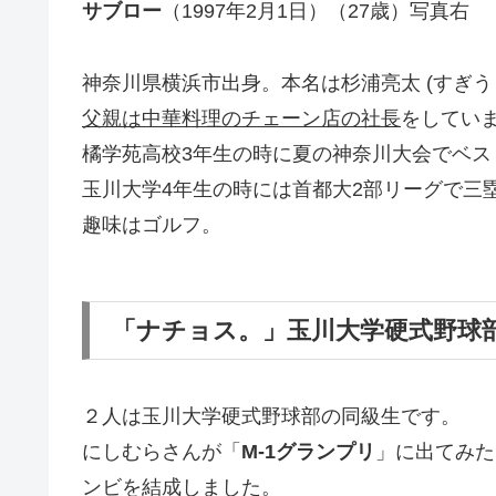
サブロー
（1997年2月1日）（27歳）写真右
神奈川県横浜市出身。本名は杉浦亮太 (すぎう
父親は中華料理のチェーン店の社長
をしてい
橘学苑高校3年生の時に夏の神奈川大会でベス
玉川大学4年生の時には首都大2部リーグで三
趣味はゴルフ。
「ナチョス。」玉川大学硬式野球
２人は玉川大学硬式野球部の同級生です。
にしむらさんが「
M-1グランプリ
」に出てみた
ンビを結成しました。