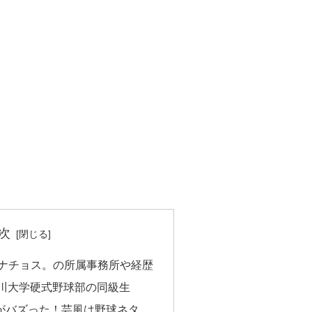
次
」ナチョス。の所属事務所や経歴
川大学硬式野球部の同級生
がバズった！芸風は野球ネタ