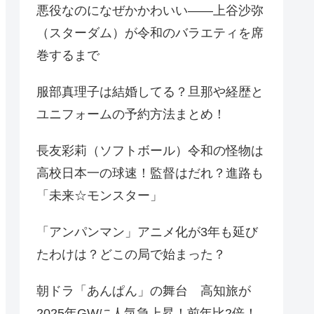
悪役なのになぜかかわいい——上谷沙弥
（スターダム）が令和のバラエティを席
巻するまで
服部真理子は結婚してる？旦那や経歴と
ユニフォームの予約方法まとめ！
長友彩莉（ソフトボール）令和の怪物は
高校日本一の球速！監督はだれ？進路も
「未来☆モンスター」
「アンパンマン」アニメ化が3年も延び
たわけは？どこの局で始まった？
朝ドラ「あんぱん」の舞台 高知旅が
2025年GWに人気急上昇！前年比2倍！