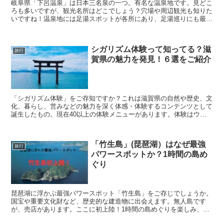
岐阜県「下呂温泉」は日本三名泉の一つ。有名な温泉地です。見どこ
ろも多いですが、観光名所はどこでしょう？穴場や周辺観光も知りた
いですね！温泉地には足湯スポットが各所にあり、足湯巡りにも最高
でしょう。そんな下呂温泉を取り上げてみました！
シガリズム体験って知ってる？滋
旅行
賀県の魅力を発見！６選をご紹介
「シガリズム体験」をご存知ですか？これは滋賀県の自然や歴史、文
化、暮らし、営みなどの魅力を深く体感・体験するコンテンツとして
誕生したもの。現在40以上の体験メニューがあります。体験はウェ
ブ上で予約・決済までできる便利なシステムになっており、旅のプラ
ンづくりもスムーズ。数多い中から、６選をご紹介します。
「竹生島」(琵琶湖）はなぜ最強
旅行
パワースポットか？1時間の島め
ぐり
琵琶湖に浮かぶ最強パワースポット「竹生島」をご存じでしょうか。
国宝や重要文化財など、歴史的な建造物に出会えます。無人島です
が、売店があります。ここに初上陸！1時間の島めぐりを楽しみ、パ
ワーを頂きました！