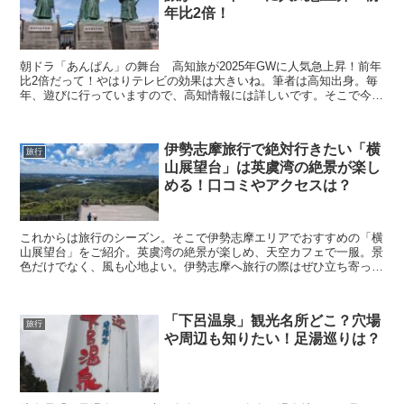
年比2倍！
朝ドラ「あんぱん」の舞台 高知旅が2025年GWに人気急上昇！前年
比2倍だって！やはりテレビの効果は大きいね。筆者は高知出身。毎
年、遊びに行っていますので、高知情報には詳しいです。そこで今回
は2025年の旅行先にと、記事を書きました。
伊勢志摩旅行で絶対行きたい「横
旅行
山展望台」は英虞湾の絶景が楽し
める！口コミやアクセスは？
これからは旅行のシーズン。そこで伊勢志摩エリアでおすすめの「横
山展望台」をご紹介。英虞湾の絶景が楽しめ、天空カフェで一服。景
色だけでなく、風も心地よい。伊勢志摩へ旅行の際はぜひ立ち寄って
欲しいですね。
「下呂温泉」観光名所どこ？穴場
旅行
や周辺も知りたい！足湯巡りは？