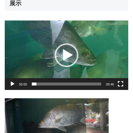
展示
動
画
プ
レ
ー
ヤ
ー
00:00
00:46